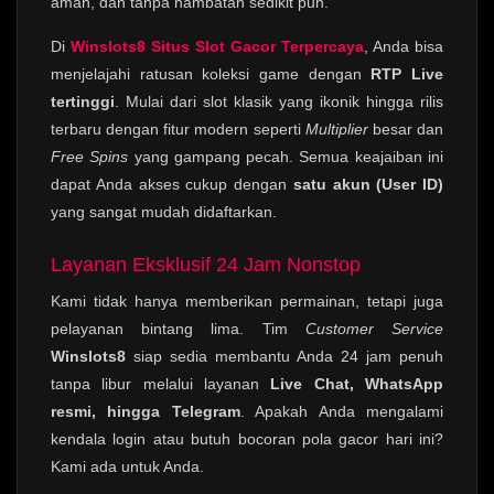
aman, dan tanpa hambatan sedikit pun.
Di
Winslots8 Situs Slot Gacor Terpercaya
, Anda bisa
menjelajahi ratusan koleksi game dengan
RTP Live
tertinggi
. Mulai dari slot klasik yang ikonik hingga rilis
terbaru dengan fitur modern seperti
Multiplier
besar dan
Free Spins
yang gampang pecah. Semua keajaiban ini
dapat Anda akses cukup dengan
satu akun (User ID)
yang sangat mudah didaftarkan.
Layanan Eksklusif 24 Jam Nonstop
Kami tidak hanya memberikan permainan, tetapi juga
pelayanan bintang lima. Tim
Customer Service
Winslots8
siap sedia membantu Anda 24 jam penuh
tanpa libur melalui layanan
Live Chat, WhatsApp
resmi, hingga Telegram
. Apakah Anda mengalami
kendala login atau butuh bocoran pola gacor hari ini?
Kami ada untuk Anda.