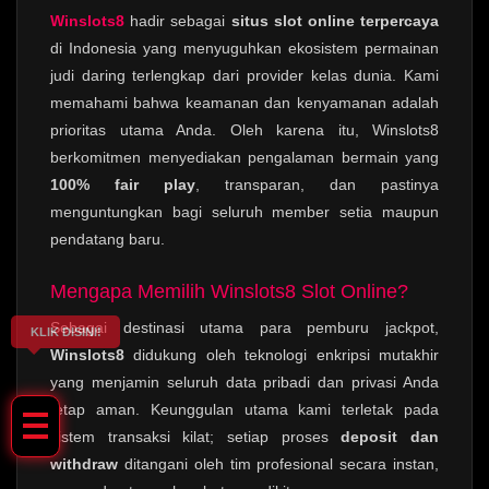
Winslots8
hadir sebagai
situs slot online terpercaya
di Indonesia yang menyuguhkan ekosistem permainan
judi daring terlengkap dari provider kelas dunia. Kami
memahami bahwa keamanan dan kenyamanan adalah
prioritas utama Anda. Oleh karena itu, Winslots8
berkomitmen menyediakan pengalaman bermain yang
100% fair play
, transparan, dan pastinya
menguntungkan bagi seluruh member setia maupun
pendatang baru.
Mengapa Memilih Winslots8 Slot Online?
Sebagai destinasi utama para pemburu jackpot,
KLIK DISINI!
Winslots8
didukung oleh teknologi enkripsi mutakhir
yang menjamin seluruh data pribadi dan privasi Anda
tetap aman. Keunggulan utama kami terletak pada
sistem transaksi kilat; setiap proses
deposit dan
withdraw
ditangani oleh tim profesional secara instan,