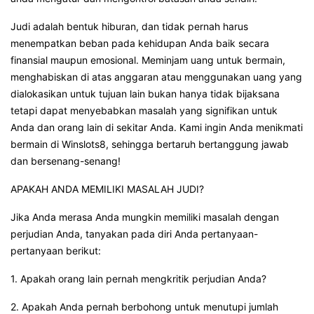
Judi adalah bentuk hiburan, dan tidak pernah harus
menempatkan beban pada kehidupan Anda baik secara
finansial maupun emosional. Meminjam uang untuk bermain,
menghabiskan di atas anggaran atau menggunakan uang yang
dialokasikan untuk tujuan lain bukan hanya tidak bijaksana
tetapi dapat menyebabkan masalah yang signifikan untuk
Anda dan orang lain di sekitar Anda. Kami ingin Anda menikmati
bermain di Winslots8, sehingga bertaruh bertanggung jawab
dan bersenang-senang!
APAKAH ANDA MEMILIKI MASALAH JUDI?
Jika Anda merasa Anda mungkin memiliki masalah dengan
perjudian Anda, tanyakan pada diri Anda pertanyaan-
pertanyaan berikut:
1. Apakah orang lain pernah mengkritik perjudian Anda?
2. Apakah Anda pernah berbohong untuk menutupi jumlah